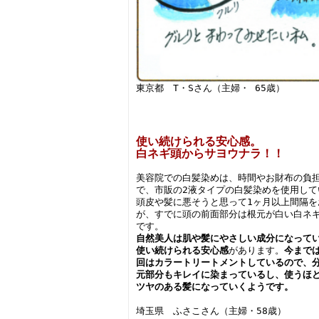
東京都 T・Sさん（主婦・ 65歳）
使い続けられる安心感。
白ネギ頭からサヨウナラ！！
美容院での白髪染めは、時間やお財布の負
で、市販の2液タイプの白髪染めを使用して
頭皮や髪に悪そうと思って1ヶ月以上間隔を
が、すでに頭の前面部分は根元が白い白ネ
です。
自然美人は肌や髪にやさしい成分になって
使い続けられる安心感
があります。
今までは
回はカラートリートメントしているので、
元部分もキレイに染まっているし、使うほ
ツヤのある髪になっていくようです。
埼玉県 ふさこさん（主婦・58歳）