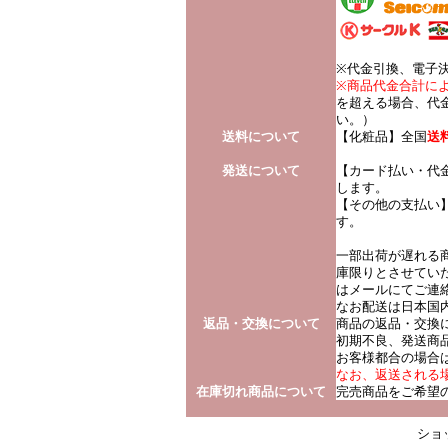
※代金引換、電子
※商品代金合計に
を超える場合、代金
い。）
送料について
【化粧品】全国
送
発送について
【カード払い・代
します。
【その他の支払い
す。
一部出荷が遅れる
庫限りとさせてい
はメールにてご連
なお配送は日本国
返品・交換について
商品の返品・交換
初期不良、発送商
お客様都合の場合
なお、返送される場合
在庫切れ商品について
完売商品をご希望
ショ