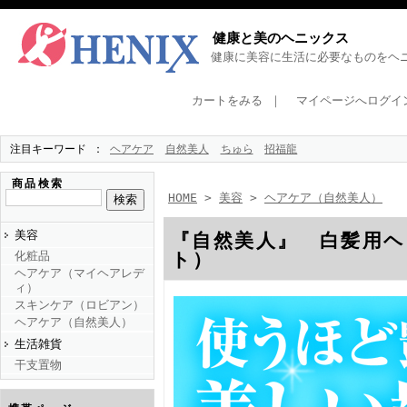
健康と美のヘニックス
健康に美容に生活に必要なものをヘニ
カートをみる
｜
マイページへログイ
注目キーワード
ヘアケア
自然美人
ちゅら
招福龍
商品検索
HOME
>
美容
>
ヘアケア（自然美人）
美容
『自然美人』 白髪用ヘ
ト）
化粧品
ヘアケア（マイヘアレデ
ィ）
スキンケア（ロビアン）
ヘアケア（自然美人）
生活雑貨
干支置物