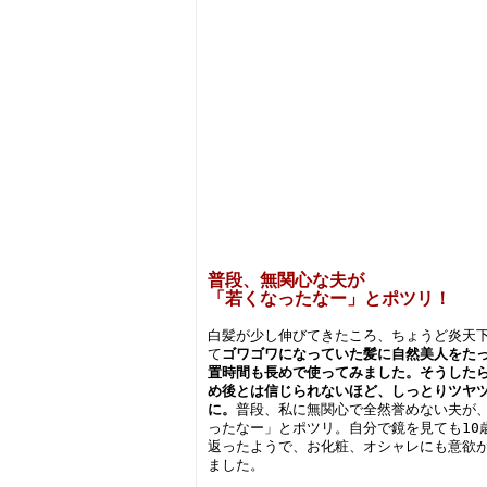
普段、無関心な夫が
「若くなったなー」とポツリ！
白髪が少し伸びてきたころ、ちょうど炎天
て
ゴワゴワになっていた髪に自然美人をた
置時間も長めで使ってみました。そうした
め後とは信じられないほど、しっとりツヤ
に。
普段、私に無関心で全然誉めない夫が
ったなー」とポツリ。自分で鏡を見ても10
返ったようで、お化粧、オシャレにも意欲
ました。