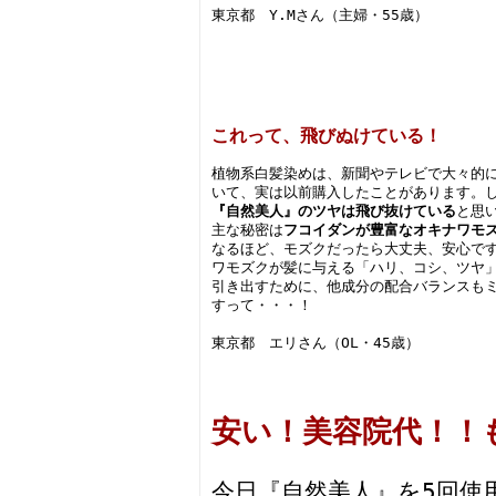
東京都 Y.Mさん（主婦・55歳）
これって、飛びぬけている！
植物系白髪染めは、新聞やテレビで大々的
いて、実は以前購入したことがあります。
『自然美人』のツヤは飛び抜けている
と思
主な秘密は
フコイダンが豊富なオキナワモ
なるほど、モズクだったら大丈夫、安心で
ワモズクが髪に与える「ハリ、コシ、ツヤ
引き出すために、他成分の配合バランスも
すって・・・！
東京都 エリさん（OL・45歳）
安い！美容院代！！
今日『自然美人』を5回使