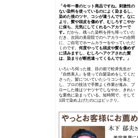
「今年一番のヒット商品ですね。刺激性の
ない染料を使っているのによく染まるし、
染めた後のツヤ、コシが違うんです。なに
より、髪や頭皮を傷めず、むしろすこやか
に保ち、元気にしてくれるヘアカラーで
す。
だから、残った染料を持ち帰っていた
だき、次回の美容院でのヘアカラーの合間
に、ご自宅でホームカラーをやっていただ
くのです。
何度やっても頭皮や髪を傷めず
に済みますし、むしろヘアケアされた髪
は、染まりが断然違ってくるんです。」
いろいろ伺った後、目の前で松井先生が
『自然美人』を使って白髪染めをしてくだ
さった。髪についていたシリコンを落と
し、プロの技法で手際よく作業が進み、ブ
ローした後はツヤツヤでしなやか、きれい
な栗色に染まっている。短時間で、そして
1回で染め上げたのにはビックリ。