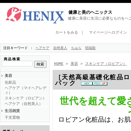
健康と美のヘニックス
健康に美容に生活に必要なものをヘニ
カートをみる
｜
マイページへログイン
注目キーワード
ヘアケア
自然美人
ちゅら
招福龍
商品検索
HOME
>
美容
>
スキンケア（ロビアン）
美容
［天然高級基礎化粧品
パック
化粧品
ヘアケア（マイヘアレデ
ィ）
世代を超えて愛
スキンケア（ロビアン）
ヘアケア（自然美人）
生活雑貨
干支置物
ロビアン化粧品は、お肌