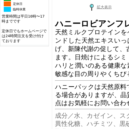
定休日
拡大表示
臨時休業
営業時間は平日10時〜17
時までです
ハニーロビアンフ
天然ミルクプロテインを
定休日でもホームページで
は24時間注文を受け付け
ンドした天然エキスいっ
ております
げ、新陳代謝の促して、
ます。日焼けによるシミ
ハリと潤いのある健康な
敏感な目の周りやくちび
ハニーパックは天然原料
る場合がありますが、品
点はお気軽にお問い合わ
成分／水、カゼイン、ス
異性化糖、ハチミツ、黒砂