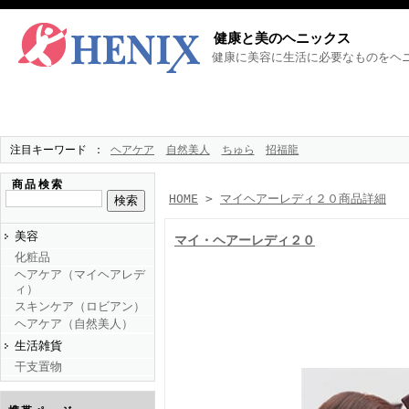
健康と美のヘニックス
健康に美容に生活に必要なものをヘニ
注目キーワード
ヘアケア
自然美人
ちゅら
招福龍
商品検索
HOME
>
マイヘアーレディ２０商品詳細
美容
マイ・ヘアーレディ２０
化粧品
ヘアケア（マイヘアレデ
ィ）
スキンケア（ロビアン）
ヘアケア（自然美人）
生活雑貨
干支置物