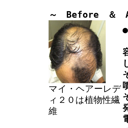
～ Before ＆ 
マイ・ヘアーレデ
ィ２０は植物性繊
維